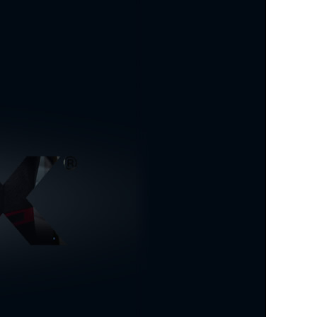
移动互联网应用
交互体验设计
微信开发运营
电子商务
域名 & 云服务
影视&品牌宣传设计
数字营销中心