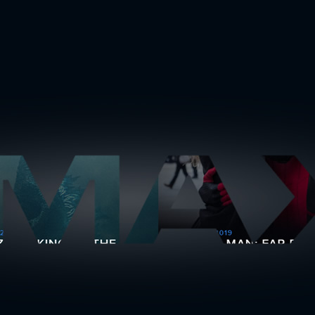
觉得您的企业应该与我们合作，立即联系我们。让我们探讨更多的可能。
联系电话 010-52428286
minethink@126.com