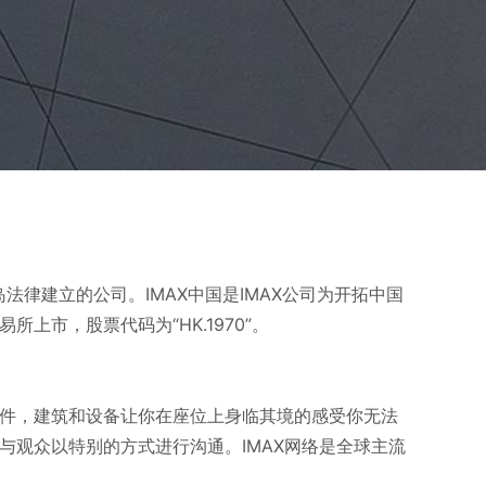
岛法律建立的公司。IMAX中国是IMAX公司为开拓中国
所上市，股票代码为“HK.1970”。
软件，建筑和设备让你在座位上身临其境的感受你无法
院与观众以特别的方式进行沟通。IMAX网络是全球主流