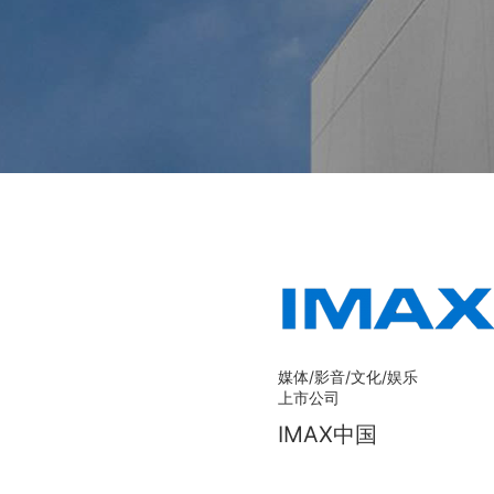
媒体/影音/文化/娱乐
上市公司
IMAX中国