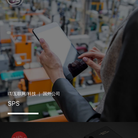
minethink@126.com
精彩案例
全案服务
关于我们
分享经验
联系我们
IT/互联网/科技 ｜ 国外公司
SPS
。