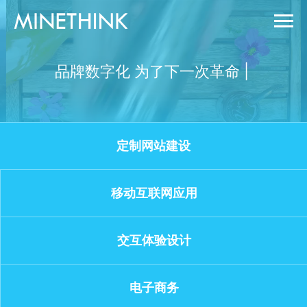
品
牌
数
字
化
为
了
下
一
次
革
命
定制网站建设
移动互联网应用
交互体验设计
电子商务