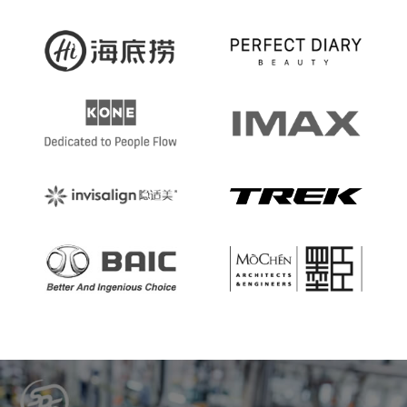
觉
得
您
的
企
业
应
该
与
我
们
合
作
，
立
即
联
系
我
们
。
让
我
们
探
讨
更
多
的
能
可
联系电话 010-52428286
移动互联网应用
定制网站建设
影视&品牌宣传设计
交互体验设计
微信开发运营
域名 & 云服务
数字营销中心
电子商务