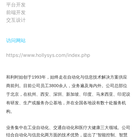
平台开发
觉
得
您
的
企
业
应
该
与
我
们
合
作
，
立
即
联
系
我
们
。
让
我
们
探
讨
更
多
的
能
前端开发
移动互联网应用
定制网站建设
可
交互设计
联系电话 010-52428286
交互体验设计
访问网站
微信开发运营
https://www.hollysys.com/index.php
影视&品牌宣传设计
域名 & 云服务
电子商务
数字营销中心
和利时始创于1993年，始终走在自动化与信息技术解决方案供应
minethink@126.com
精彩案例
商前列。目前公司员工3800余人，业务遍及海内外。公司总部位
全案服务
于北京，在杭州、西安、深圳、新加坡、印度、马来西亚、印尼设
关于我们
有研发、生产或服务办公基地，并在全国各地设有数十处服务机
分享经验
构。
业务集中在工业自动化、交通自动化和医疗大健康三大领域。公司
结合自动化与信息化两方面的技术优势，提出了“智能控制、智慧